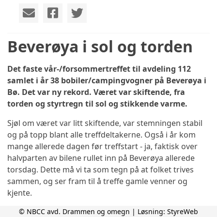
Beverøya i sol og torden
Det faste vår-/forsommertreffet til avdeling 112
samlet i år 38 bobiler/campingvogner på Beverøya i
Bø. Det var ny rekord. Været var skiftende, fra
torden og styrtregn til sol og stikkende varme.
Sjøl om været var litt skiftende, var stemningen stabil
og på topp blant alle treffdeltakerne. Også i år kom
mange allerede dagen før treffstart - ja, faktisk over
halvparten av bilene rullet inn på Beverøya allerede
torsdag. Dette må vi ta som tegn på at folket trives
sammen, og ser fram til å treffe gamle venner og
kjente.
Her kommer noen bilder fra helgen:
© NBCC avd. Drammen og omegn | Løsning:
StyreWeb