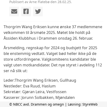
Publisert av Arne Flatebø den 28.02.25.
Thorgrim Wang Eriksen kunne ønske 37 medlemmene
velkommen til årsmøte 2025. Møtet ble holdt på
Åssiden Klubbhus i Drammen onsdag 26. februar.
Årsmelding, regnskap for 2024 og budsjett for 2025
ble enstemmig vedtatt. Valget bød heller ikke på de
store utfordringene. Valgkomiteens kandidater ble
valgt uten motkandidater. Det nye styret i avdeling 112
ser nå slik ut:
Leder:Thorgrim Wang Eriksen, Gullhaug
Nestleder: Eva Ruud, Haslum
Sekretær: Gjøran Leira, Vestfossen
Kasserer: Jorunn Solbakken, Mjøndalen
Styremedlem: Silje Lund, Lierskogen
© NBCC avd. Drammen og omegn | Løsning:
StyreWeb